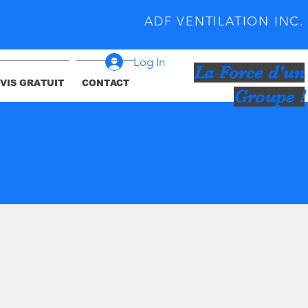
ADF VENTILATION INC.
Log In
La Force d'un
VIS GRATUIT
CONTACT
Groupe !
ent