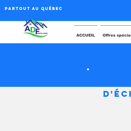
Partout au québec
ACCUEIL
Offres spécia
nett
D'éc