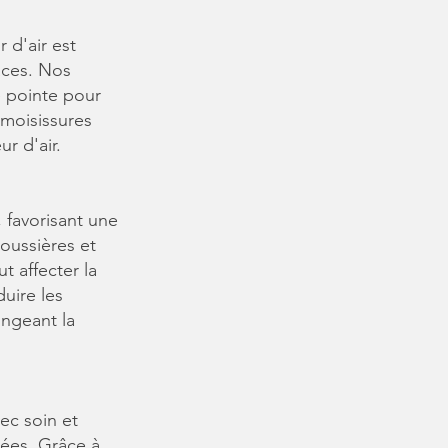
 d'air est
aces. Nos
e pointe pour
 moisissures
r d'air.
, favorisant une
poussières et
t affecter la
duire les
longeant la
ec soin et
cées. Grâce à