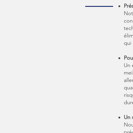
Pré
Not
con
tec
éli
qui
Pou
Un 
mei
all
qual
risq
dur
Un 
Nou
pré