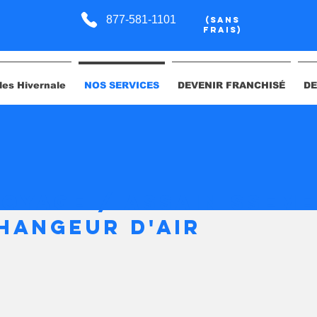
877-581-1101
(Sans
Frais)
les Hivernale
NOS SERVICES
DEVENIR FRANCHISÉ
DE
oyage / assainissem
hangeur d'air